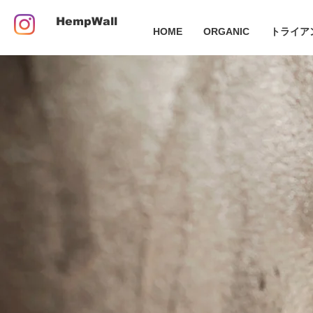
HempWall
HOME
ORGANIC
トライア