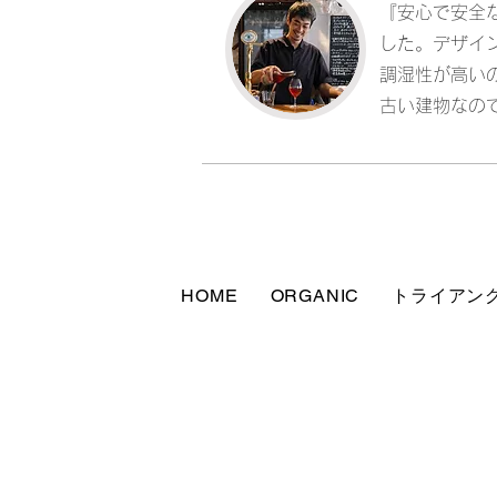
『安心で安全
した。
デザイ
​調湿性が高
古い建物なの
HOME
ORGANIC
トライアン