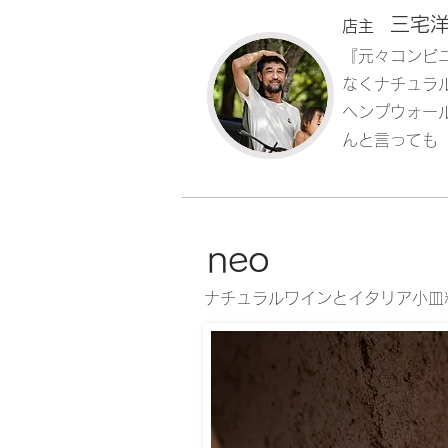
三宅
店主
『元々コンビ
なくナチュラ
ヘンプウォー
んと言っても
neo
ナチュラルワインとイタリア小皿