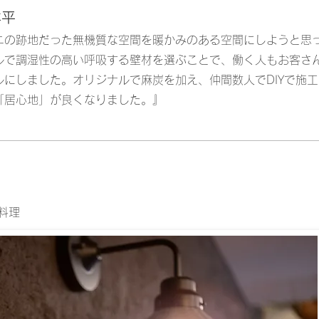
洋平
ニの跡地だった無機質な空間を暖かみのある空間にしようと思
ルで調湿性の高い呼吸する壁材を選ぶことで、働く人もお客さ
ルにしました。オリジナルで麻炭を加え、仲間数人でDIYで施工
「居心地」が良くなりました。
』
料理