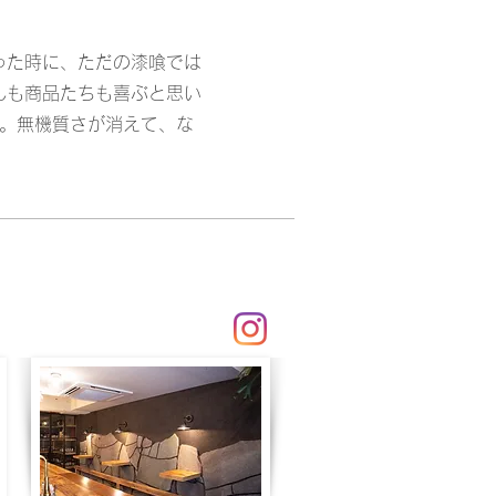
った時に、ただの漆喰では
んも商品たちも喜ぶと思い
。
無機質さが消えて、な