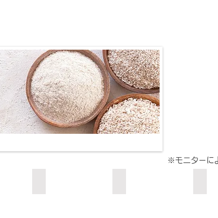
​※モニター
ミスト
サンドベージュ
サー