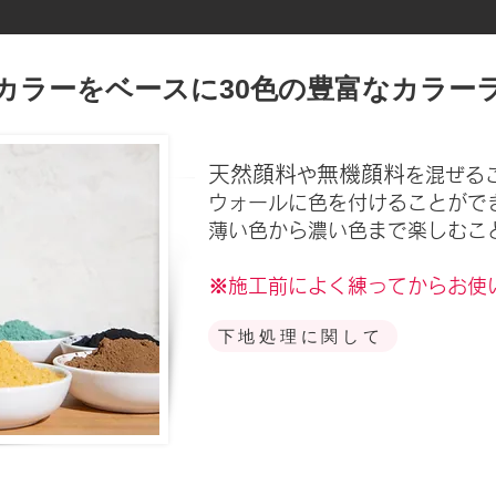
カラーをベースに30色の豊富なカラー​
天然顔料
無機顔料
や
を混ぜる
ウォールに色を付けることがで
薄い色から濃い色まで楽しむこ
※施工前によく練ってからお使
下地処理に関して