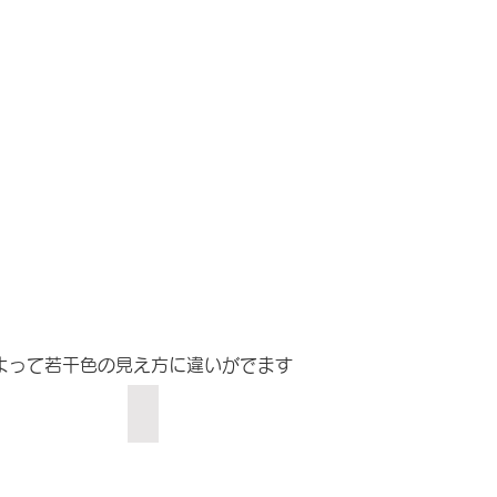
によって若干色の見え方に違いがでます
モンピンク
アイスグレー