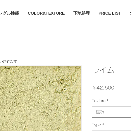
ングル性能
COLOR&TEXTURE
下地処理
PRICE LIST
違いがでます
ライム
価
￥42,500
格
Texture
*
選択
Type
*