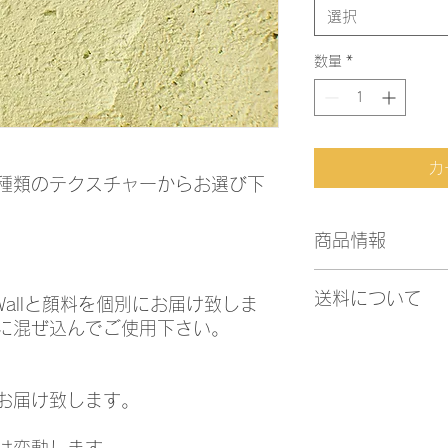
選択
数量
*
カ
種類のテクスチャーからお選び下
商品情報
・ライムカラー 18k
送料について
・『スムース』 1mm
Wallと顔料を個別にお届け致しま
・『ラフ』 3mm/約7
に混ぜ込んでご使用下さい。
・通常配送
・14日営業日以内発
・1プロダクトにつき 
お届け致します。