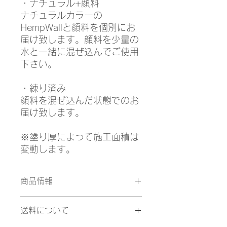
・ナチュラル+顔料
ナチュラルカラーの
HempWallと顔料を個別にお
届け致します。顔料を少量の
水と一緒に混ぜ込んでご使用
下さい。
・練り済み
顔料を混ぜ込んだ状態でのお
届け致します。
※塗り厚によって施工面積は
変動します。
商品情報
・モカカラー 18kg
送料について
・『スムース』 1mm/約15㎡
・『ラフ』 3mm/約7.5㎡