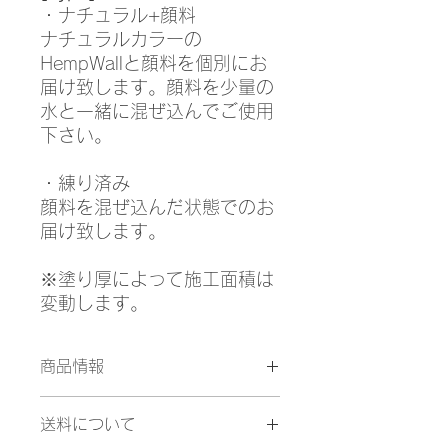
・ナチュラル+顔料
ナチュラルカラーの
HempWallと顔料を個別にお
届け致します。顔料を少量の
水と一緒に混ぜ込んでご使用
下さい。
・練り済み
顔料を混ぜ込んだ状態でのお
届け致します。
※塗り厚によって施工面積は
変動します。
商品情報
・スカイカラー 18kg
送料について
・『スムース』 1mm/約15㎡