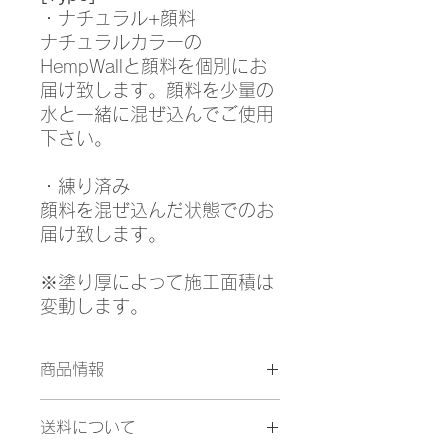
・ナチュラル+顔料
ナチュラルカラーの
HempWallと顔料を個別にお
届け致します。顔料を少量の
水と一緒に混ぜ込んでご使用
下さい。
・練り済み
顔料を混ぜ込んだ状態でのお
届け致します。
※塗り厚によって施工面積は
変動します。
商品情報
・クレイカラー 18kg
送料について
・『スムース』 1mm/約15㎡