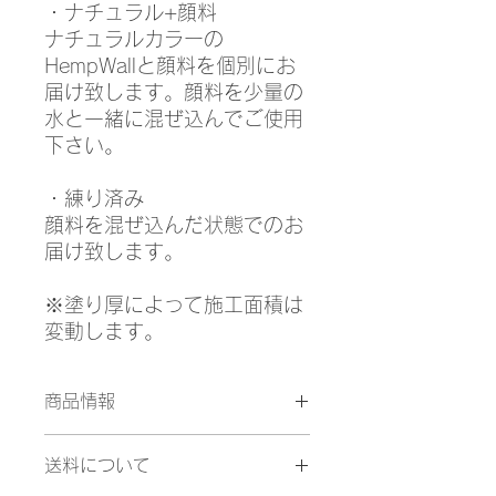
・ナチュラル+顔料
ナチュラルカラーの
HempWallと顔料を個別にお
届け致します。顔料を少量の
水と一緒に混ぜ込んでご使用
下さい。
・練り済み
顔料を混ぜ込んだ状態でのお
届け致します。
※塗り厚によって施工面積は
変動します。
商品情報
・アイスグレーカラー 18kg
送料について
・『スムース』 1mm/約15㎡
・『ラフ』 3mm/約7.5㎡