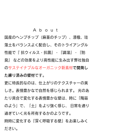
About
国産のヘンプチップ（麻茎のチップ）、漆喰、珪
藻土をバランスよく配合し、そのトライアングル
性能で『 抗ウィルス・抗菌』・『調湿』・『防
臭』 などの効果をより高性能に生み出す弊社独自
の
サステイナブルなオーガニック新素材
で開発し
た練り済みの壁材
です。
更に特長的なのは、仕上がりのテクスチャーの美
しさ。表情豊かなで自然を感じられます。 光のあ
たり具合で変化する表情豊かな壁は、時に「陶器
のよう」で、「土」をより強く感じ、 日常を通り
過ぎていく光を所有するかのようです。
時時に変化する『深く呼吸する壁』をお楽しみく
ださい。