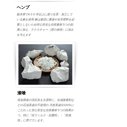
ヘンプ
栃木県で4 0 0 年以上に渡り生育・加工して
いる麻を使用 麻は栽培に農薬や化学肥料を必
要としないため安心安全な自然素材 5つの効
果に加え、テクスチャー（壁の表情）に深み
を与えます
漆喰
高知県産の消石灰を主原料に、合成接着剤な
どの石油系成分不使用の 天然系成分100%に
こだわった安心安全な自然素材 5つの効果か
つ、特に『抗ウィルス・抗菌性』・『防臭
性』に秀でています。