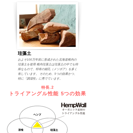
珪藻土
およそ100万年前に形成された北海道稚内の
珪藻土を使用 稚内珪藻土は珪藻土の中でも特
殊なもので、特有の細孔（メソポア）を多く
有しています。 そのため、5つの効果かつ、
特に『調湿性』に秀でています。
特長.2
トライアングル性能 5つの効果