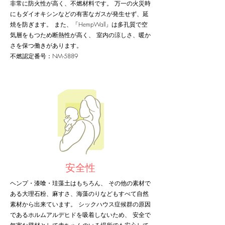
非常に防火性が高く、不燃材料です。 万一の火災時
にもダイオキシンなどの有害なガスが発生せず、延
焼を防ぎます。 また、「HempWall」は多孔質で空
気層をもつため断熱性が高く、 室内の涼しさ、暖か
さを保つ働きがあります。
​不燃認定番号：NM-5889
安全性
ヘンプ・漆喰・珪藻土はもちろん、 その他の素材で
ある大理石粉、麻すさ、海藻のりなどもすべて自然
素材から出来ています。 シックハウス症候群の原因
であるホルムアルデヒドを吸着しないため、 安全で