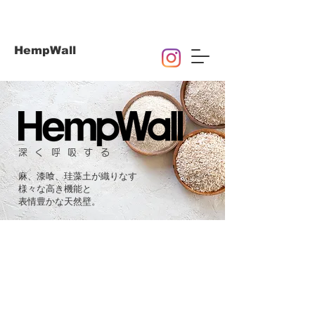
HempWall
深く呼吸する
麻、漆喰、珪藻土が織りなす
様々な高き機能と
​表情豊かな天然壁。