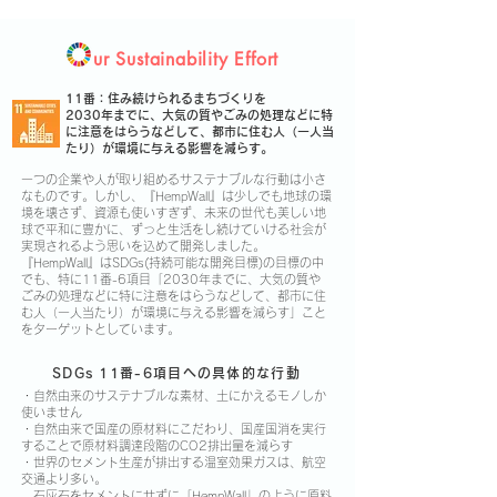
ur Sustainability Effort
11番：住み続けられるまちづくりを
2030年までに、大気の質やごみの処理などに特
に注意をはらうなどして、
都市に住む人（一人当
たり）が環境に与える影響を減らす。
一つの企業や人が取り組めるサステナブルな行動は小さ
なものです。しかし、『HempWall』は少しでも地球の環
境を壊さず、資源も使いすぎず、未来の世代も美しい地
球で平和に豊かに、ずっと生活をし続けていける社会が
実現されるよう思いを込めて開発しました。
『HempWall』はSDGs(持続可能な開発目標)の目標の中
でも、特に11番-6項目「2030年までに、大気の質や
ごみの処理などに特に注意をはらうなどして、都市に住
む人（一人当たり）が環境に与える影響を減らす」こと
をターゲットとしています。
SDGs 11番-6項目への具体的な行動
・自然由来のサステナブルな素材、土にかえるモノしか
使いません
・自然由来で国産の原材料にこだわり、国産国消を実行
することで原材料調達段階のCO2排出量を減らす
・世界のセメント生産が排出する温室効果ガスは、航空
交通より多い。
石灰石をセメントにせずに「HempWall」のように原料