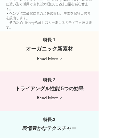
に近い形で活用できれば大幅にCO2排出量を減らせま
す。
・ヘンプは二酸化炭素ガスを吸収し、炭素を保持し酸素
を放出します。
そのため『HempWall』はカーボンネガティブと言えま
す。
特長.1
オーガニック新素材
Read More >
特長.2
トライアングル性能 5つの効果
Read More >
特長.3
表情豊かなテクスチャー