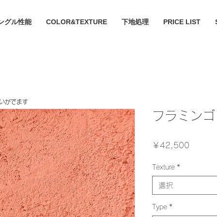
ングル性能
COLOR&TEXTURE
下地処理
PRICE LIST
違いがでます
フラミンゴ
価
￥42,500
格
Texture
*
選択
Type
*