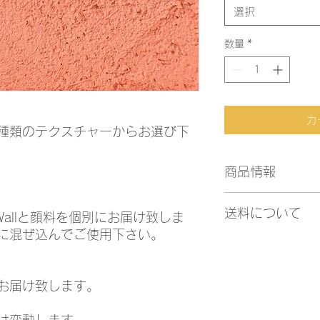
選択
数量
*
カ
種類のテクスチャーからお選び下
商品情報
・フラミンゴカラー 1
送料について
・『スムース』 1mm
Wallと顔料を個別にお届け致しま
・『ラフ』 3mm/約7
に混ぜ込んでご使用下さい。
・通常配送
・14日営業日以内発
・1プロダクトにつき 
お届け致します。