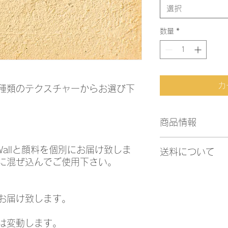
選択
数量
*
カ
種類のテクスチャーからお選び下
商品情報
・クリームカラー 18
Wallと顔料を個別にお届け致しま
送料について
・『スムース』 1mm
に混ぜ込んでご使用下さい。
・『ラフ』 3mm/約7
・通常配送
・14日営業日以内発
・1プロダクトにつき 
お届け致します。
は変動します。