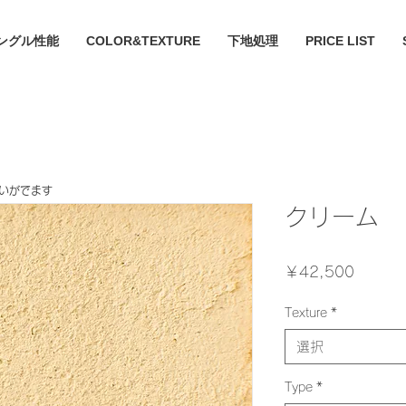
ングル性能
COLOR&TEXTURE
下地処理
PRICE LIST
違いがでます
クリーム
価
￥42,500
格
Texture
*
選択
Type
*