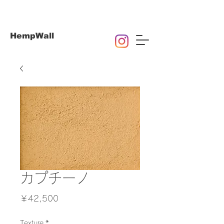
HempWall
カプチーノ
価
￥42,500
格
Texture
*