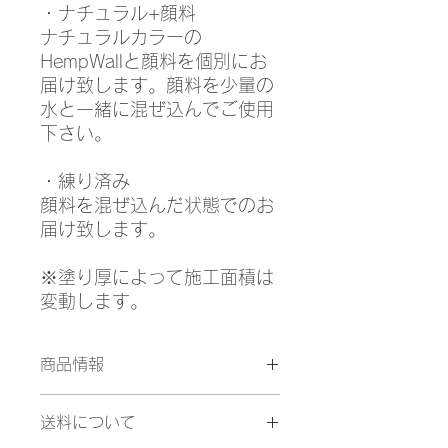
・ナチュラル+顔料
ナチュラルカラーの
HempWallと顔料を個別にお
届け致します。顔料を少量の
水と一緒に混ぜ込んでご使用
下さい。
・練り済み
顔料を混ぜ込んだ状態でのお
届け致します。
※塗り厚によって施工面積は
変動します。
商品情報
・カプチーノカラー 18kg
送料について
・『スムース』 1mm/約15㎡
・『ラフ』 3mm/約7.5㎡